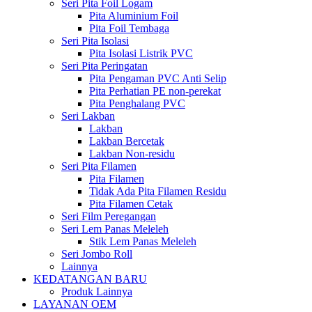
Seri Pita Foil Logam
Pita Aluminium Foil
Pita Foil Tembaga
Seri Pita Isolasi
Pita Isolasi Listrik PVC
Seri Pita Peringatan
Pita Pengaman PVC Anti Selip
Pita Perhatian PE non-perekat
Pita Penghalang PVC
Seri Lakban
Lakban
Lakban Bercetak
Lakban Non-residu
Seri Pita Filamen
Pita Filamen
Tidak Ada Pita Filamen Residu
Pita Filamen Cetak
Seri Film Peregangan
Seri Lem Panas Meleleh
Stik Lem Panas Meleleh
Seri Jombo Roll
Lainnya
KEDATANGAN BARU
Produk Lainnya
LAYANAN OEM