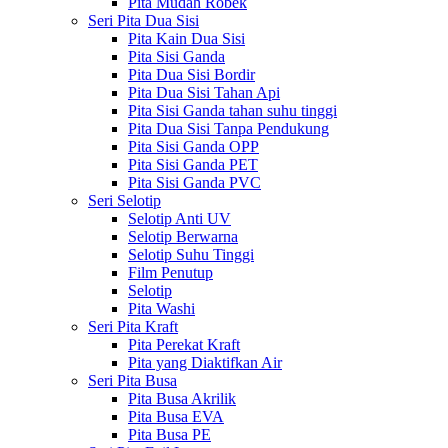
Pita Mudah Robek
Seri Pita Dua Sisi
Pita Kain Dua Sisi
Pita Sisi Ganda
Pita Dua Sisi Bordir
Pita Dua Sisi Tahan Api
Pita Sisi Ganda tahan suhu tinggi
Pita Dua Sisi Tanpa Pendukung
Pita Sisi Ganda OPP
Pita Sisi Ganda PET
Pita Sisi Ganda PVC
Seri Selotip
Selotip Anti UV
Selotip Berwarna
Selotip Suhu Tinggi
Film Penutup
Selotip
Pita Washi
Seri Pita Kraft
Pita Perekat Kraft
Pita yang Diaktifkan Air
Seri Pita Busa
Pita Busa Akrilik
Pita Busa EVA
Pita Busa PE