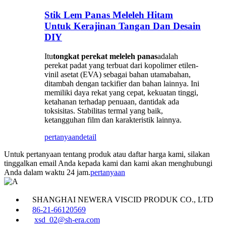
Stik Lem Panas Meleleh Hitam
Untuk Kerajinan Tangan Dan Desain
DIY
Itu
tongkat perekat meleleh panas
adalah
perekat padat yang terbuat dari kopolimer etilen-
vinil asetat (EVA) sebagai bahan utama
bahan,
ditambah dengan tackifier dan bahan lainnya. Ini
memiliki daya rekat yang cepat, kekuatan tinggi,
ketahanan terhadap penuaan, dan
tidak ada
toksisitas. Stabilitas termal yang baik,
ketangguhan film dan karakteristik lainnya.
pertanyaan
detail
Untuk pertanyaan tentang produk atau daftar harga kami, silakan
tinggalkan email Anda kepada kami dan kami akan menghubungi
Anda dalam waktu 24 jam.
pertanyaan
SHANGHAI NEWERA VISCID PRODUK CO., LTD
86-21-66120569
xsd_02@sh-era.com