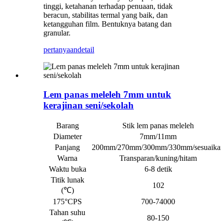
tinggi, ketahanan terhadap penuaan, tidak
beracun, stabilitas termal yang baik, dan
ketangguhan film. Bentuknya batang dan
granular.
pertanyaan
detail
Lem panas meleleh 7mm untuk
kerajinan seni/sekolah
Barang
Stik lem panas meleleh
Diameter
7mm/11mm
Panjang
200mm/270mm/300mm/330mm/sesuaika
Warna
Transparan/kuning/hitam
Waktu buka
6-8 detik
Titik lunak
102
(℃)
175°CPS
700-74000
Tahan suhu
80-150