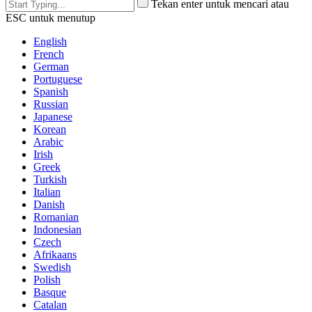
Tekan enter untuk mencari atau
ESC untuk menutup
English
French
German
Portuguese
Spanish
Russian
Japanese
Korean
Arabic
Irish
Greek
Turkish
Italian
Danish
Romanian
Indonesian
Czech
Afrikaans
Swedish
Polish
Basque
Catalan