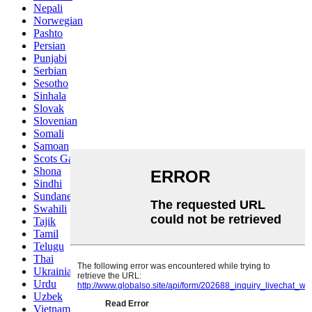
Nepali
Norwegian
Pashto
Persian
Punjabi
Serbian
Sesotho
Sinhala
Slovak
Slovenian
Somali
Samoan
Scots Gaelic
Shona
Sindhi
Sundanese
Swahili
Tajik
Tamil
Telugu
Thai
Ukrainian
Urdu
Uzbek
Vietnamese