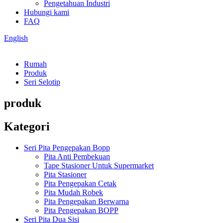
Pengetahuan Industri
Hubungi kami
FAQ
English
Rumah
Produk
Seri Selotip
produk
Kategori
Seri Pita Pengepakan Bopp
Pita Anti Pembekuan
Tape Stasioner Untuk Supermarket
Pita Stasioner
Pita Pengepakan Cetak
Pita Mudah Robek
Pita Pengepakan Berwarna
Pita Pengepakan BOPP
Seri Pita Dua Sisi