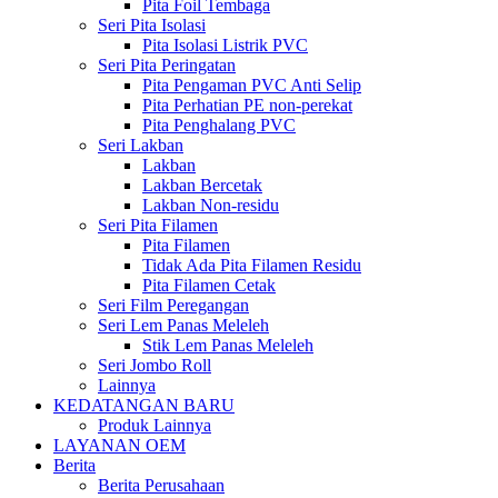
Pita Foil Tembaga
Seri Pita Isolasi
Pita Isolasi Listrik PVC
Seri Pita Peringatan
Pita Pengaman PVC Anti Selip
Pita Perhatian PE non-perekat
Pita Penghalang PVC
Seri Lakban
Lakban
Lakban Bercetak
Lakban Non-residu
Seri Pita Filamen
Pita Filamen
Tidak Ada Pita Filamen Residu
Pita Filamen Cetak
Seri Film Peregangan
Seri Lem Panas Meleleh
Stik Lem Panas Meleleh
Seri Jombo Roll
Lainnya
KEDATANGAN BARU
Produk Lainnya
LAYANAN OEM
Berita
Berita Perusahaan