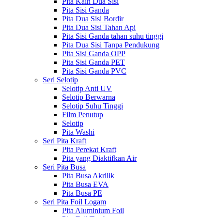
Pita Kain Dua Sisi
Pita Sisi Ganda
Pita Dua Sisi Bordir
Pita Dua Sisi Tahan Api
Pita Sisi Ganda tahan suhu tinggi
Pita Dua Sisi Tanpa Pendukung
Pita Sisi Ganda OPP
Pita Sisi Ganda PET
Pita Sisi Ganda PVC
Seri Selotip
Selotip Anti UV
Selotip Berwarna
Selotip Suhu Tinggi
Film Penutup
Selotip
Pita Washi
Seri Pita Kraft
Pita Perekat Kraft
Pita yang Diaktifkan Air
Seri Pita Busa
Pita Busa Akrilik
Pita Busa EVA
Pita Busa PE
Seri Pita Foil Logam
Pita Aluminium Foil