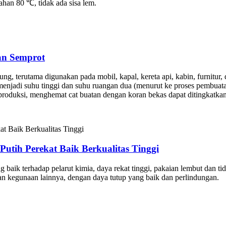
ahan 80 ℃, tidak ada sisa lem.
an Semprot
ung, terutama digunakan pada mobil, kapal, kereta api, kabin, furnitur, 
menjadi suhu tinggi dan suhu ruangan dua (menurut ke proses pembua
 produksi, menghemat cat buatan dengan koran bekas dapat ditingkatkan
Putih Perekat Baik Berkualitas Tinggi
ng baik terhadap pelarut kimia, daya rekat tinggi, pakaian lembut dan t
ki dan kegunaan lainnya, dengan daya tutup yang baik dan perlindungan.