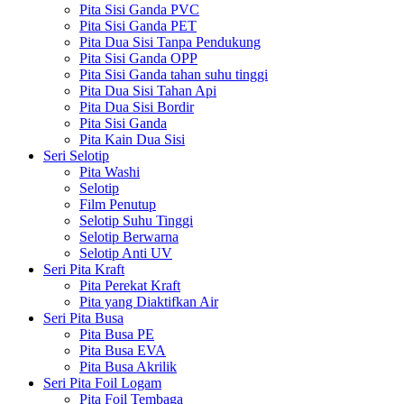
Pita Sisi Ganda PVC
Pita Sisi Ganda PET
Pita Dua Sisi Tanpa Pendukung
Pita Sisi Ganda OPP
Pita Sisi Ganda tahan suhu tinggi
Pita Dua Sisi Tahan Api
Pita Dua Sisi Bordir
Pita Sisi Ganda
Pita Kain Dua Sisi
Seri Selotip
Pita Washi
Selotip
Film Penutup
Selotip Suhu Tinggi
Selotip Berwarna
Selotip Anti UV
Seri Pita Kraft
Pita Perekat Kraft
Pita yang Diaktifkan Air
Seri Pita Busa
Pita Busa PE
Pita Busa EVA
Pita Busa Akrilik
Seri Pita Foil Logam
Pita Foil Tembaga