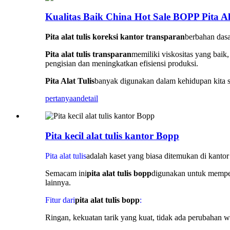
Kualitas Baik China Hot Sale BOPP Pita Al
Pita alat tulis koreksi kantor transparan
berbahan dasa
Pita alat tulis transparan
memiliki viskositas yang baik
pengisian dan meningkatkan efisiensi produksi.
Pita Alat Tulis
banyak digunakan dalam kehidupan kita se
pertanyaan
detail
Pita kecil alat tulis kantor Bopp
Pita alat tulis
adalah kaset yang biasa ditemukan di kant
Semacam ini
pita alat tulis bopp
digunakan untuk memper
lainnya.
Fitur dari
pita alat tulis bopp
:
Ringan, kekuatan tarik yang kuat, tidak ada perubahan wa