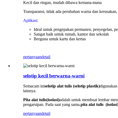
Kecil dan ringan, mudah dibawa kemana-mana
Transparansi, tidak ada perubahan warna dan kerusakan
Aplikasi:
Ideal untuk pengepakan permanen, penyegelan, 
Sangat baik untuk rumah, kantor dan sekolah
Berguna untuk kartu dan kertas
pertanyaan
detail
selotip kecil berwarna-warni
Semacam ini
selotip alat tulis (selotip plastik)
digunakan 
lainnya.
Pita alat tulis
(isolasi)
adalah untuk membuat lembar memo
pengarsipan. Pada saat yang sama,
pita alat tulis
(isolasi
pertanyaan
detail