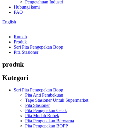
Pengetahuan Industri
Hubungi kami
FAQ
English
Rumah
Produk
Seri Pita Pengepakan Bopp
Pita Stasioner
produk
Kategori
Seri Pita Pengepakan Bopp
Pita Anti Pembekuan
Tape Stasioner Untuk Supermarket
Pita Stasioner
Pita Pengepakan Cetak
Pita Mudah Robek
Pita Pengepakan Berwarna
Pita Pengepakan BOPP