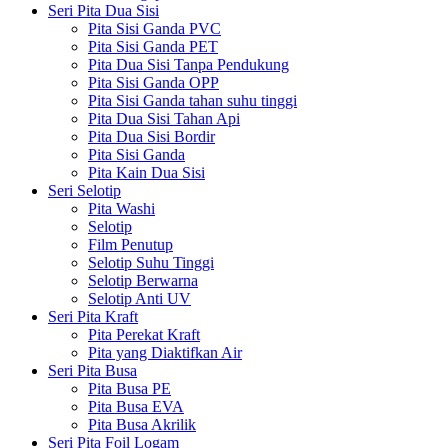
Seri Pita Dua Sisi
Pita Sisi Ganda PVC
Pita Sisi Ganda PET
Pita Dua Sisi Tanpa Pendukung
Pita Sisi Ganda OPP
Pita Sisi Ganda tahan suhu tinggi
Pita Dua Sisi Tahan Api
Pita Dua Sisi Bordir
Pita Sisi Ganda
Pita Kain Dua Sisi
Seri Selotip
Pita Washi
Selotip
Film Penutup
Selotip Suhu Tinggi
Selotip Berwarna
Selotip Anti UV
Seri Pita Kraft
Pita Perekat Kraft
Pita yang Diaktifkan Air
Seri Pita Busa
Pita Busa PE
Pita Busa EVA
Pita Busa Akrilik
Seri Pita Foil Logam