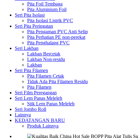
Pita Foil Tembaga
Pita Aluminium Foil
Seri Pita Isolasi
Pita Isolasi Listrik PVC
Seri Pita Peringatan
Pita Pengaman PVC Anti Selip
Pita Perhatian PE non-perekat
Pita Penghalang PVC
Seri Lakban
Lakban Bercetak
Lakban Non-residu
Lakban
Seri Pita Filamen
Pita Filamen Cetak
Tidak Ada Pita Filamen Residu
Pita Filamen
Seri Film Peregangan
Seri Lem Panas Meleleh
Stik Lem Panas Meleleh
Seri Jombo Roll
Lainnya
KEDATANGAN BARU
Produk Lainnya