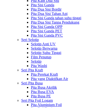
Pita Kain Dua Sisi
Pita Sisi Ganda
Pita Dua Sisi Bordir
Pita Dua Sisi Tahan Api
Pita Sisi Ganda tahan suhu tinggi
Pita Dua Sisi Tanpa Pendukung
Pita Sisi Ganda OPP
Pita Sisi Ganda PET
Pita Sisi Ganda PVC
Seri Selotip
Selotip Anti UV
Selotip Berwarna
Selotip Suhu Tinggi
Film Penutup
Selotip
Pita Washi
Seri Pita Kraft
Pita Perekat Kraft
Pita yang Diaktifkan Air
Seri Pita Busa
Pita Busa Akrilik
Pita Busa EVA
Pita Busa PE
Seri Pita Foil Logam
Pita Aluminium Foil