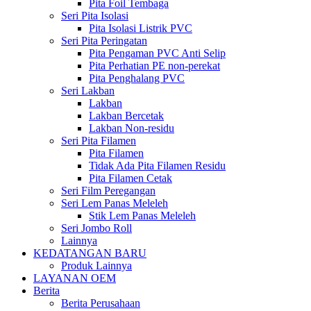
Pita Foil Tembaga
Seri Pita Isolasi
Pita Isolasi Listrik PVC
Seri Pita Peringatan
Pita Pengaman PVC Anti Selip
Pita Perhatian PE non-perekat
Pita Penghalang PVC
Seri Lakban
Lakban
Lakban Bercetak
Lakban Non-residu
Seri Pita Filamen
Pita Filamen
Tidak Ada Pita Filamen Residu
Pita Filamen Cetak
Seri Film Peregangan
Seri Lem Panas Meleleh
Stik Lem Panas Meleleh
Seri Jombo Roll
Lainnya
KEDATANGAN BARU
Produk Lainnya
LAYANAN OEM
Berita
Berita Perusahaan