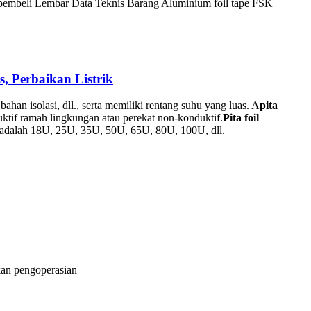
pembeli Lembar Data Teknis Barang Aluminium foil tape FSK
, Perbaikan Listrik
han isolasi, dll., serta memiliki rentang suhu yang luas. A
pita
uktif ramah lingkungan atau perekat non-konduktif.
Pita foil
a adalah 18U, 25U, 35U, 50U, 65U, 80U, 100U, dll.
kan pengoperasian