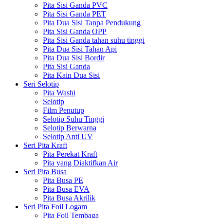
Pita Sisi Ganda PVC
Pita Sisi Ganda PET
Pita Dua Sisi Tanpa Pendukung
Pita Sisi Ganda OPP
Pita Sisi Ganda tahan suhu tinggi
Pita Dua Sisi Tahan Api
Pita Dua Sisi Bordir
Pita Sisi Ganda
Pita Kain Dua Sisi
Seri Selotip
Pita Washi
Selotip
Film Penutup
Selotip Suhu Tinggi
Selotip Berwarna
Selotip Anti UV
Seri Pita Kraft
Pita Perekat Kraft
Pita yang Diaktifkan Air
Seri Pita Busa
Pita Busa PE
Pita Busa EVA
Pita Busa Akrilik
Seri Pita Foil Logam
Pita Foil Tembaga