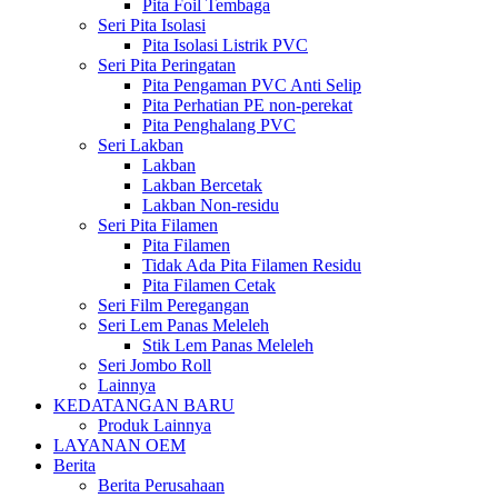
Pita Foil Tembaga
Seri Pita Isolasi
Pita Isolasi Listrik PVC
Seri Pita Peringatan
Pita Pengaman PVC Anti Selip
Pita Perhatian PE non-perekat
Pita Penghalang PVC
Seri Lakban
Lakban
Lakban Bercetak
Lakban Non-residu
Seri Pita Filamen
Pita Filamen
Tidak Ada Pita Filamen Residu
Pita Filamen Cetak
Seri Film Peregangan
Seri Lem Panas Meleleh
Stik Lem Panas Meleleh
Seri Jombo Roll
Lainnya
KEDATANGAN BARU
Produk Lainnya
LAYANAN OEM
Berita
Berita Perusahaan