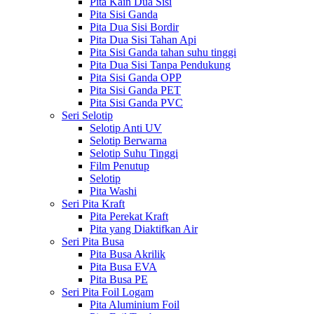
Pita Kain Dua Sisi
Pita Sisi Ganda
Pita Dua Sisi Bordir
Pita Dua Sisi Tahan Api
Pita Sisi Ganda tahan suhu tinggi
Pita Dua Sisi Tanpa Pendukung
Pita Sisi Ganda OPP
Pita Sisi Ganda PET
Pita Sisi Ganda PVC
Seri Selotip
Selotip Anti UV
Selotip Berwarna
Selotip Suhu Tinggi
Film Penutup
Selotip
Pita Washi
Seri Pita Kraft
Pita Perekat Kraft
Pita yang Diaktifkan Air
Seri Pita Busa
Pita Busa Akrilik
Pita Busa EVA
Pita Busa PE
Seri Pita Foil Logam
Pita Aluminium Foil