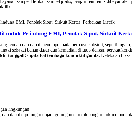
anan sampel Berikan sampel gratis, pengiriman harus dibayar oleh 
rilik...
f untuk Pelindung EMI, Penolak Siput, Sirkuit Kertas
ng rendah dan dapat menempel pada berbagai substrat, seperti logam, ba
 tinggi sebagai bahan dasar dan kemudian ditutup dengan perekat kond
ktif tunggal
Dan
pita foil tembaga konduktif ganda
. Ketebalan bias
ungan lingkungan
aik, dan dapat dipotong menjadi gulungan dan dilubangi untuk memudah