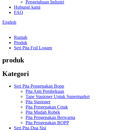
Pengetahuan Industri
Hubungi kami
FAQ
English
Rumah
Produk
Seri Pita Foil Logam
produk
Kategori
Seri Pita Pengepakan Bopp
Pita Anti Pembekuan
Tape Stasioner Untuk Supermarket
Pita Stasioner
Pita Pengepakan Cetak
Pita Mudah Robek
Pita Pengepakan Berwarna
Pita Pengepakan BOPP
Seri Pita Dua Sisi