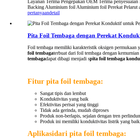
Layanan Terima Pengepakan OEM Terima penyesuaian Lay
Backing Aluminium foil Aluminium foil Perekat Pelarut ak
pertanyaan
detail
Pita Foil Tembaga dengan Perekat Kondukti
Foil tembaga memiliki karakteristik oksigen permukaan ya
foil tembaga
terbuat dari foil tembaga dengan kemurnian
tembaga
dapat dibagi menjadi s
pita foil tembaga kondu
Fitur pita foil tembaga:
Sangat tipis dan lembut
Konduktivitas yang baik
Efektivitas perisai yang tinggi
Tidak ada gerinda, mudah diproses
Produk non-berlapis, sejalan dengan tren perlind
Produk ini memiliki konduktivitas listrik yang b
Aplikasi
dari pita foil tembaga
: