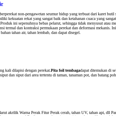
ir
air berperekat non-pengawetan seumur hidup yang terbuat dari karet but
iliki kekuatan rekat yang sangat baik dan ketahanan cuaca yang sangat
roduk ini sepenuhnya bebas pelarut, sehingga tidak menyusut atau m
ansi termal dan kontraksi permukaan perekat dan deformasi mekanis. Ini
 bahan tahan air, tahan lembab, dan dapat disegel.
g kali dilapisi dengan perekat.
Pita foil tembaga
dapat ditemukan di s
siput dan siput dari area tertentu di taman, tanaman pot, dan batang p
larut akrilik Warna Perak Fitur Perak cerah, tahan UV, tahan api, dl