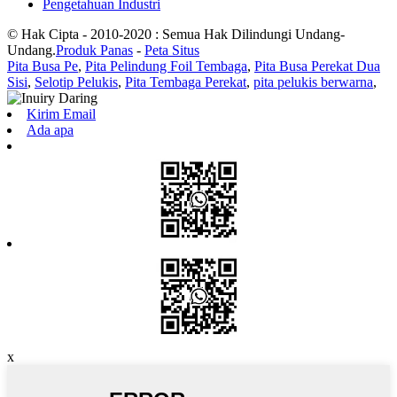
Pengetahuan Industri
© Hak Cipta - 2010-2020 : Semua Hak Dilindungi Undang-
Undang.
Produk Panas
-
Peta Situs
Pita Busa Pe
,
Pita Pelindung Foil Tembaga
,
Pita Busa Perekat Dua
Sisi
,
Selotip Pelukis
,
Pita Tembaga Perekat
,
pita pelukis berwarna
,
Kirim Email
Ada apa
x