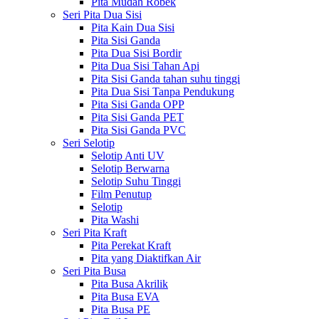
Pita Mudah Robek
Seri Pita Dua Sisi
Pita Kain Dua Sisi
Pita Sisi Ganda
Pita Dua Sisi Bordir
Pita Dua Sisi Tahan Api
Pita Sisi Ganda tahan suhu tinggi
Pita Dua Sisi Tanpa Pendukung
Pita Sisi Ganda OPP
Pita Sisi Ganda PET
Pita Sisi Ganda PVC
Seri Selotip
Selotip Anti UV
Selotip Berwarna
Selotip Suhu Tinggi
Film Penutup
Selotip
Pita Washi
Seri Pita Kraft
Pita Perekat Kraft
Pita yang Diaktifkan Air
Seri Pita Busa
Pita Busa Akrilik
Pita Busa EVA
Pita Busa PE