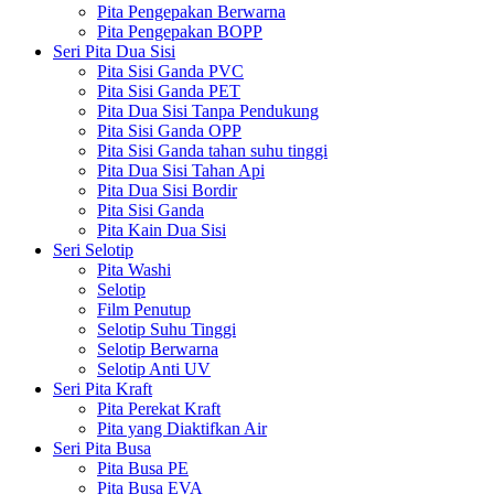
Pita Pengepakan Berwarna
Pita Pengepakan BOPP
Seri Pita Dua Sisi
Pita Sisi Ganda PVC
Pita Sisi Ganda PET
Pita Dua Sisi Tanpa Pendukung
Pita Sisi Ganda OPP
Pita Sisi Ganda tahan suhu tinggi
Pita Dua Sisi Tahan Api
Pita Dua Sisi Bordir
Pita Sisi Ganda
Pita Kain Dua Sisi
Seri Selotip
Pita Washi
Selotip
Film Penutup
Selotip Suhu Tinggi
Selotip Berwarna
Selotip Anti UV
Seri Pita Kraft
Pita Perekat Kraft
Pita yang Diaktifkan Air
Seri Pita Busa
Pita Busa PE
Pita Busa EVA