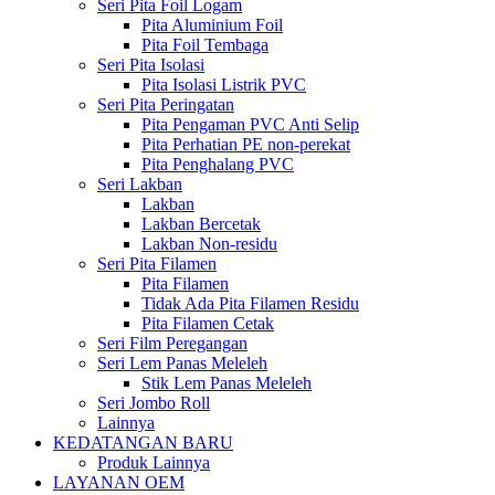
Seri Pita Foil Logam
Pita Aluminium Foil
Pita Foil Tembaga
Seri Pita Isolasi
Pita Isolasi Listrik PVC
Seri Pita Peringatan
Pita Pengaman PVC Anti Selip
Pita Perhatian PE non-perekat
Pita Penghalang PVC
Seri Lakban
Lakban
Lakban Bercetak
Lakban Non-residu
Seri Pita Filamen
Pita Filamen
Tidak Ada Pita Filamen Residu
Pita Filamen Cetak
Seri Film Peregangan
Seri Lem Panas Meleleh
Stik Lem Panas Meleleh
Seri Jombo Roll
Lainnya
KEDATANGAN BARU
Produk Lainnya
LAYANAN OEM