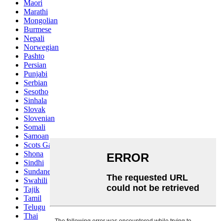
Maori
Marathi
Mongolian
Burmese
Nepali
Norwegian
Pashto
Persian
Punjabi
Serbian
Sesotho
Sinhala
Slovak
Slovenian
Somali
Samoan
Scots Gaelic
Shona
Sindhi
Sundanese
Swahili
Tajik
Tamil
Telugu
Thai