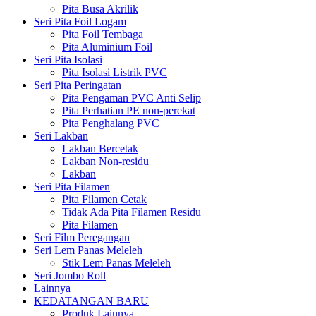
Pita Busa Akrilik
Seri Pita Foil Logam
Pita Foil Tembaga
Pita Aluminium Foil
Seri Pita Isolasi
Pita Isolasi Listrik PVC
Seri Pita Peringatan
Pita Pengaman PVC Anti Selip
Pita Perhatian PE non-perekat
Pita Penghalang PVC
Seri Lakban
Lakban Bercetak
Lakban Non-residu
Lakban
Seri Pita Filamen
Pita Filamen Cetak
Tidak Ada Pita Filamen Residu
Pita Filamen
Seri Film Peregangan
Seri Lem Panas Meleleh
Stik Lem Panas Meleleh
Seri Jombo Roll
Lainnya
KEDATANGAN BARU
Produk Lainnya