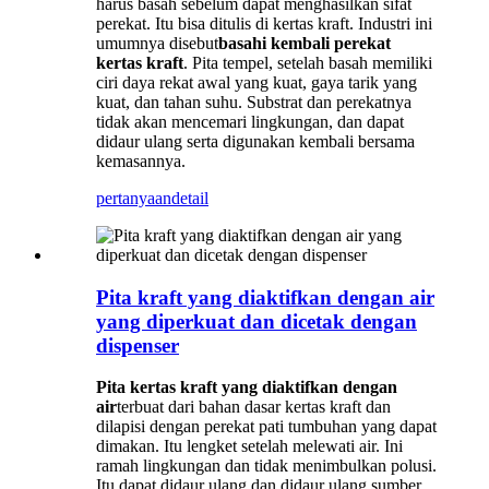
harus basah sebelum dapat menghasilkan sifat
perekat. Itu bisa ditulis di kertas kraft. Industri ini
umumnya disebut
basahi kembali perekat
kertas kraft
. Pita tempel, setelah basah memiliki
ciri daya rekat awal yang kuat, gaya tarik yang
kuat, dan tahan suhu. Substrat dan perekatnya
tidak akan mencemari lingkungan, dan dapat
didaur ulang serta digunakan kembali bersama
kemasannya.
pertanyaan
detail
Pita kraft yang diaktifkan dengan air
yang diperkuat dan dicetak dengan
dispenser
Pita kertas kraft yang diaktifkan dengan
air
terbuat dari bahan dasar kertas kraft dan
dilapisi dengan perekat pati tumbuhan yang dapat
dimakan. Itu lengket setelah melewati air. Ini
ramah lingkungan dan tidak menimbulkan polusi.
Itu dapat didaur ulang dan didaur ulang sumber