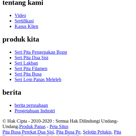
tentang kami
Video
Sertifikasi
Kasus Klien
produk kita
Seri Pita Pengepakan Bopp
Seri Pita Dua Sisi
Seri Lakban
Seri Pita Filamen
Seri Pita Busa
Seri Lem Panas Meleleh
berita
berita perusahaan
Pengetahuan Industri
© Hak Cipta - 2010-2020 : Semua Hak Dilindungi Undang-
Undang.
Produk Panas
-
Peta Situs
Pita Busa Perekat Dua Sisi
,
Pita Busa Pe
,
Selotip Pelukis
,
Pita