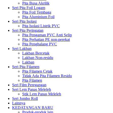
Pita Busa Akrilik
Seri Pita Foil Logam
Pita Foil Tembaga
Pita Aluminium Foil
Seri Pita Isolasi
Pita Isolasi Listrik PVC
Seri Pita Peringatan
Pita Pengaman PVC Anti Selip
Pita Perhatian PE non-perekat
Pita Penghalang PVC
Seri Lakban
Lakban Bercetak
Lakban Non-residu
Lakban
Seri Pita Filamen
Pita Filamen Cetak
Tidak Ada Pita Filamen Residu
Pita Filamen
Seri Film Peregangan
Seri Lem Panas Meleleh
Stik Lem Panas Meleleh
Seri Jombo Roll
Lainnya
KEDATANGAN BARU
Produk-produk lain