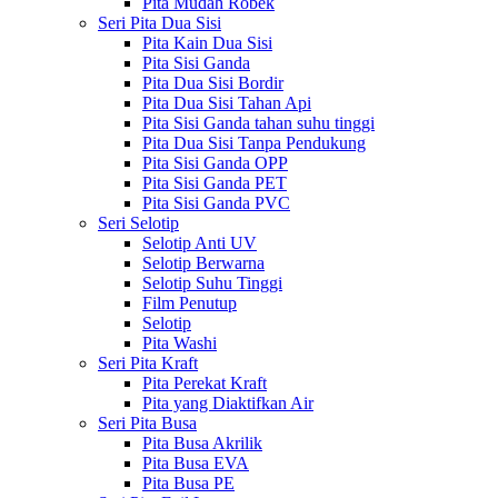
Pita Mudah Robek
Seri Pita Dua Sisi
Pita Kain Dua Sisi
Pita Sisi Ganda
Pita Dua Sisi Bordir
Pita Dua Sisi Tahan Api
Pita Sisi Ganda tahan suhu tinggi
Pita Dua Sisi Tanpa Pendukung
Pita Sisi Ganda OPP
Pita Sisi Ganda PET
Pita Sisi Ganda PVC
Seri Selotip
Selotip Anti UV
Selotip Berwarna
Selotip Suhu Tinggi
Film Penutup
Selotip
Pita Washi
Seri Pita Kraft
Pita Perekat Kraft
Pita yang Diaktifkan Air
Seri Pita Busa
Pita Busa Akrilik
Pita Busa EVA
Pita Busa PE