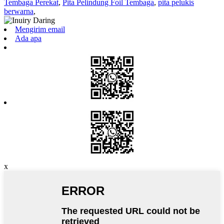
Tembaga Perekat
,
Pita Pelindung Foil Tembaga
,
pita pelukis
berwarna
,
Mengirim email
Ada apa
x