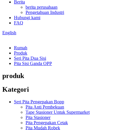
Berita
berita perusahaan
Pengetahuan Industri
Hubungi kami
FAQ
English
Rumah
Produk
Seri Pita Dua Sisi
Pita Sisi Ganda OPP
produk
Kategori
Seri Pita Pengepakan Bopp
Pita Anti Pembekuan
Tape Stasioner Untuk Supermarket
Pita Stasioner
Pita Pengepakan Cetak
Pita Mudah Robek