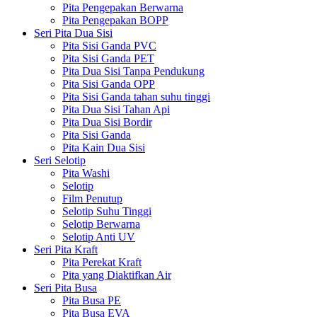
Pita Pengepakan Berwarna
Pita Pengepakan BOPP
Seri Pita Dua Sisi
Pita Sisi Ganda PVC
Pita Sisi Ganda PET
Pita Dua Sisi Tanpa Pendukung
Pita Sisi Ganda OPP
Pita Sisi Ganda tahan suhu tinggi
Pita Dua Sisi Tahan Api
Pita Dua Sisi Bordir
Pita Sisi Ganda
Pita Kain Dua Sisi
Seri Selotip
Pita Washi
Selotip
Film Penutup
Selotip Suhu Tinggi
Selotip Berwarna
Selotip Anti UV
Seri Pita Kraft
Pita Perekat Kraft
Pita yang Diaktifkan Air
Seri Pita Busa
Pita Busa PE
Pita Busa EVA