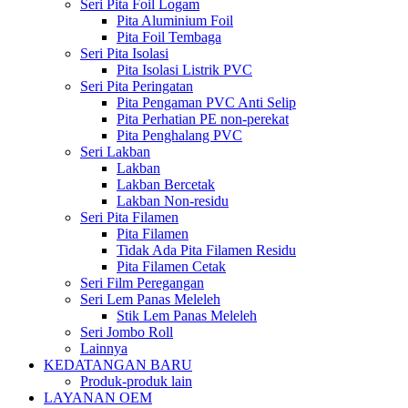
Seri Pita Foil Logam
Pita Aluminium Foil
Pita Foil Tembaga
Seri Pita Isolasi
Pita Isolasi Listrik PVC
Seri Pita Peringatan
Pita Pengaman PVC Anti Selip
Pita Perhatian PE non-perekat
Pita Penghalang PVC
Seri Lakban
Lakban
Lakban Bercetak
Lakban Non-residu
Seri Pita Filamen
Pita Filamen
Tidak Ada Pita Filamen Residu
Pita Filamen Cetak
Seri Film Peregangan
Seri Lem Panas Meleleh
Stik Lem Panas Meleleh
Seri Jombo Roll
Lainnya
KEDATANGAN BARU
Produk-produk lain
LAYANAN OEM