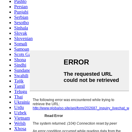
Pashto
Persian
Punjabi
Serbian
Sesotho
Sinhala
Slovak
Slovenian
Somali
Samoan
Scots Gaelic
Shona
Sindhi
Sundanese
Swahili
Tajik
Tamil
Telugu
Thai
Ukrainian
Urdu
Uzbek
Vietnamese
Welsh
Xhosa