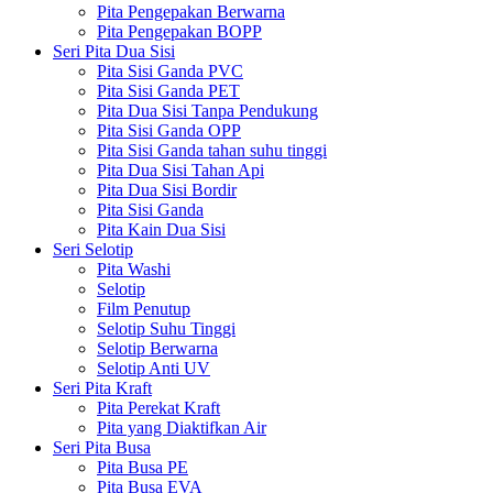
Pita Pengepakan Berwarna
Pita Pengepakan BOPP
Seri Pita Dua Sisi
Pita Sisi Ganda PVC
Pita Sisi Ganda PET
Pita Dua Sisi Tanpa Pendukung
Pita Sisi Ganda OPP
Pita Sisi Ganda tahan suhu tinggi
Pita Dua Sisi Tahan Api
Pita Dua Sisi Bordir
Pita Sisi Ganda
Pita Kain Dua Sisi
Seri Selotip
Pita Washi
Selotip
Film Penutup
Selotip Suhu Tinggi
Selotip Berwarna
Selotip Anti UV
Seri Pita Kraft
Pita Perekat Kraft
Pita yang Diaktifkan Air
Seri Pita Busa
Pita Busa PE
Pita Busa EVA