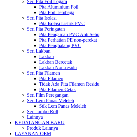
Seri Pita Foil Logam
Pita Aluminium Foil
Pita Foil Tembaga
Seri Pita Isolasi
Pita Isolasi Listrik PVC
Seri Pita Peringatan
Pita Pengaman PVC Anti Selip
Pita Perhatian PE non-perekat
Pita Penghalang PVC
Seri Lakban
Lakban
Lakban Bercetak
Lakban Non-residu
Seri Pita Filamen
Pita Filamen
Tidak Ada Pita Filamen Residu
Pita Filamen Cetak
Seri Film Peregangan
Seri Lem Panas Meleleh
Stik Lem Panas Meleleh
Seri Jombo Roll
Lainnya
KEDATANGAN BARU
Produk Lainnya
LAYANAN OEM