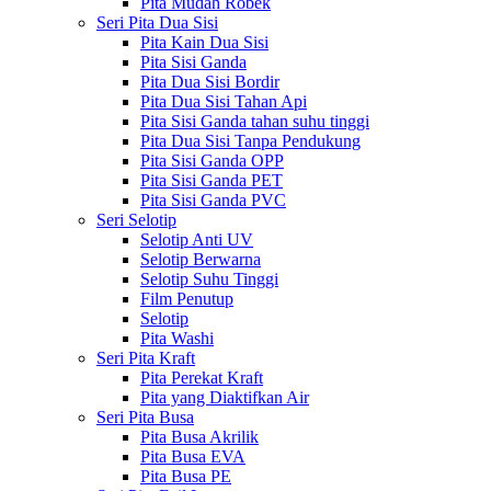
Pita Mudah Robek
Seri Pita Dua Sisi
Pita Kain Dua Sisi
Pita Sisi Ganda
Pita Dua Sisi Bordir
Pita Dua Sisi Tahan Api
Pita Sisi Ganda tahan suhu tinggi
Pita Dua Sisi Tanpa Pendukung
Pita Sisi Ganda OPP
Pita Sisi Ganda PET
Pita Sisi Ganda PVC
Seri Selotip
Selotip Anti UV
Selotip Berwarna
Selotip Suhu Tinggi
Film Penutup
Selotip
Pita Washi
Seri Pita Kraft
Pita Perekat Kraft
Pita yang Diaktifkan Air
Seri Pita Busa
Pita Busa Akrilik
Pita Busa EVA
Pita Busa PE