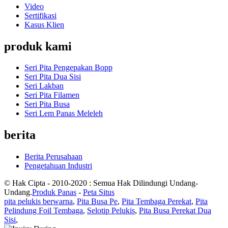
Video
Sertifikasi
Kasus Klien
produk kami
Seri Pita Pengepakan Bopp
Seri Pita Dua Sisi
Seri Lakban
Seri Pita Filamen
Seri Pita Busa
Seri Lem Panas Meleleh
berita
Berita Perusahaan
Pengetahuan Industri
© Hak Cipta - 2010-2020 : Semua Hak Dilindungi Undang-
Undang.
Produk Panas
-
Peta Situs
pita pelukis berwarna
,
Pita Busa Pe
,
Pita Tembaga Perekat
,
Pita
Pelindung Foil Tembaga
,
Selotip Pelukis
,
Pita Busa Perekat Dua
Sisi
,