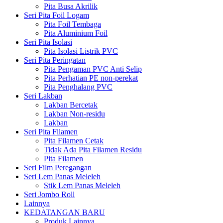
Pita Busa Akrilik
Seri Pita Foil Logam
Pita Foil Tembaga
Pita Aluminium Foil
Seri Pita Isolasi
Pita Isolasi Listrik PVC
Seri Pita Peringatan
Pita Pengaman PVC Anti Selip
Pita Perhatian PE non-perekat
Pita Penghalang PVC
Seri Lakban
Lakban Bercetak
Lakban Non-residu
Lakban
Seri Pita Filamen
Pita Filamen Cetak
Tidak Ada Pita Filamen Residu
Pita Filamen
Seri Film Peregangan
Seri Lem Panas Meleleh
Stik Lem Panas Meleleh
Seri Jombo Roll
Lainnya
KEDATANGAN BARU
Produk Lainnya