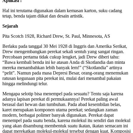
Aplikasi :
Hal ini terutama digunakan dalam kemasan karton, suku cadang
tetap, benda tajam diikat dan desain artistik.
Sejarah
Pita Scotch 1928, Richard Drew, St. Paul, Minnesota, AS
Berlaku pada tanggal 30 Mei 1928 di Inggris dan Amerika Serikat,
Drew mengembangkan perekat sekali sentuh yang sangat ringan.
Percobaan pertama tidak cukup lengket, jadi Drew diberi tahu:
“Bawa kembali benda ini ke atasan Anda di Skotlandia dan minta
mereka menambahkan lebih banyak lem!” (“Skotlandia” artinya
“pelit”. Namun pada masa Depresi Besar, orang-orang menemukan
ratusan kegunaan pita perekat ini, mulai dari menambal pakaian
hingga melindungi telur.
Mengapa selotip bisa menempel pada sesuatu? Tentu saja karena
adanya lapisan perekat di permukaannya! Perekat paling awal
berasal dari hewan dan tumbuhan. Pada abad kesembilan belas,
karet merupakan komponen utama perekat; sedangkan zaman
modern, berbagai polimer banyak digunakan. Perekat dapat
menempel pada suatu benda, karena molekul itu sendiri dan molekul
yang akan disambung membentuk suatu ikatan, ikatan semacam ini
dapat merekatkan molekul-molekul tersebut dengan kuat. Komposisi