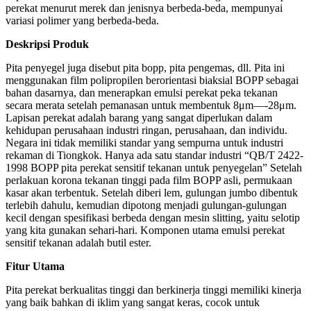
perekat menurut merek dan jenisnya berbeda-beda, mempunyai
variasi polimer yang berbeda-beda.
Deskripsi Produk
Pita penyegel juga disebut pita bopp, pita pengemas, dll. Pita ini
menggunakan film polipropilen berorientasi biaksial BOPP sebagai
bahan dasarnya, dan menerapkan emulsi perekat peka tekanan
secara merata setelah pemanasan untuk membentuk 8μm—-28μm.
Lapisan perekat adalah barang yang sangat diperlukan dalam
kehidupan perusahaan industri ringan, perusahaan, dan individu.
Negara ini tidak memiliki standar yang sempurna untuk industri
rekaman di Tiongkok. Hanya ada satu standar industri “QB/T 2422-
1998 BOPP pita perekat sensitif tekanan untuk penyegelan” Setelah
perlakuan korona tekanan tinggi pada film BOPP asli, permukaan
kasar akan terbentuk. Setelah diberi lem, gulungan jumbo dibentuk
terlebih dahulu, kemudian dipotong menjadi gulungan-gulungan
kecil dengan spesifikasi berbeda dengan mesin slitting, yaitu selotip
yang kita gunakan sehari-hari. Komponen utama emulsi perekat
sensitif tekanan adalah butil ester.
Fitur Utama
Pita perekat berkualitas tinggi dan berkinerja tinggi memiliki kinerja
yang baik bahkan di iklim yang sangat keras, cocok untuk