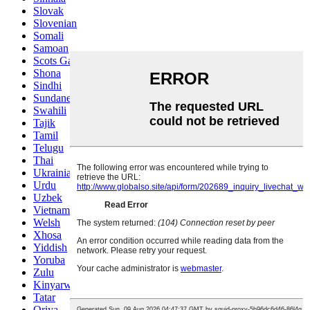
Slovak
Slovenian
Somali
Samoan
Scots Gaelic
Shona
Sindhi
Sundanese
Swahili
Tajik
Tamil
Telugu
Thai
Ukrainian
Urdu
Uzbek
Vietnamese
Welsh
Xhosa
Yiddish
Yoruba
Zulu
Kinyarwanda
Tatar
Oriya