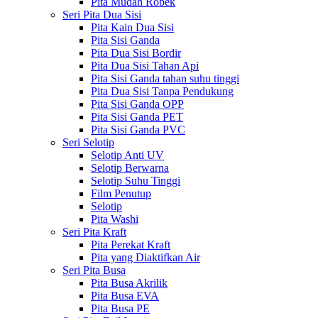
Pita Mudah Robek
Seri Pita Dua Sisi
Pita Kain Dua Sisi
Pita Sisi Ganda
Pita Dua Sisi Bordir
Pita Dua Sisi Tahan Api
Pita Sisi Ganda tahan suhu tinggi
Pita Dua Sisi Tanpa Pendukung
Pita Sisi Ganda OPP
Pita Sisi Ganda PET
Pita Sisi Ganda PVC
Seri Selotip
Selotip Anti UV
Selotip Berwarna
Selotip Suhu Tinggi
Film Penutup
Selotip
Pita Washi
Seri Pita Kraft
Pita Perekat Kraft
Pita yang Diaktifkan Air
Seri Pita Busa
Pita Busa Akrilik
Pita Busa EVA
Pita Busa PE