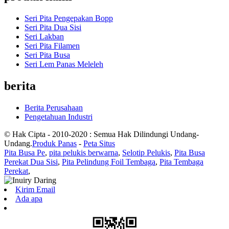
Seri Pita Pengepakan Bopp
Seri Pita Dua Sisi
Seri Lakban
Seri Pita Filamen
Seri Pita Busa
Seri Lem Panas Meleleh
berita
Berita Perusahaan
Pengetahuan Industri
© Hak Cipta - 2010-2020 : Semua Hak Dilindungi Undang-
Undang.
Produk Panas
-
Peta Situs
Pita Busa Pe
,
pita pelukis berwarna
,
Selotip Pelukis
,
Pita Busa
Perekat Dua Sisi
,
Pita Pelindung Foil Tembaga
,
Pita Tembaga
Perekat
,
Kirim Email
Ada apa