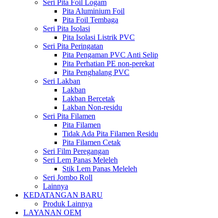
Seri Pita Foil Logam
Pita Aluminium Foil
Pita Foil Tembaga
Seri Pita Isolasi
Pita Isolasi Listrik PVC
Seri Pita Peringatan
Pita Pengaman PVC Anti Selip
Pita Perhatian PE non-perekat
Pita Penghalang PVC
Seri Lakban
Lakban
Lakban Bercetak
Lakban Non-residu
Seri Pita Filamen
Pita Filamen
Tidak Ada Pita Filamen Residu
Pita Filamen Cetak
Seri Film Peregangan
Seri Lem Panas Meleleh
Stik Lem Panas Meleleh
Seri Jombo Roll
Lainnya
KEDATANGAN BARU
Produk Lainnya
LAYANAN OEM