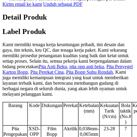
Kirim email ke kami
Unduh sebagai PDF
Detail Produk
Label Produk
Kami memiliki tenaga kerja keuntungan pribadi, tim desain dan
gaya, tim teknis, kru QC, dan tenaga kerja paket. Kami sekarang
memiliki prosedur penanganan kualitas yang baik dan ketat untuk
setiap proses. Selain itu, semua pekerja kami berpengalaman dalam
bidang pencetakan
Pita Anti Beku
,
pita opp anti beku
,
Pita Penyegel
Karton Bopp
,
Pita Perekat Cina
,
Pita Bopp Suhu Rendah
, Kami
juga memiliki kemampuan integrasi yang kuat untuk memberikan
layanan terbaik kami, dan berencana membangun gudang di
berbagai negara di seluruh dunia, yang akan lebih nyaman untuk
melayani pelanggan kami.
Barang
Kode
Dukungan
Perekat
Ketebalan
Kekuatan
Bola
K
(mm)
Tarik
taktik
p
(N/cm)
(No.#
)
Pita
XSD-
Film
Akrilik
0,038mm-
23-28
7
Pengepakan
OPP
Bopp
0,065mm