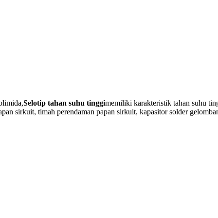
olimida,
Selotip tahan suhu tinggi
memiliki karakteristik tahan suhu tin
apan sirkuit, timah perendaman papan sirkuit, kapasitor solder gelomb