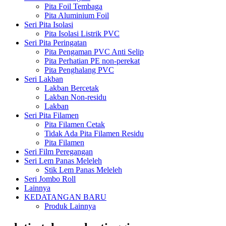
Pita Foil Tembaga
Pita Aluminium Foil
Seri Pita Isolasi
Pita Isolasi Listrik PVC
Seri Pita Peringatan
Pita Pengaman PVC Anti Selip
Pita Perhatian PE non-perekat
Pita Penghalang PVC
Seri Lakban
Lakban Bercetak
Lakban Non-residu
Lakban
Seri Pita Filamen
Pita Filamen Cetak
Tidak Ada Pita Filamen Residu
Pita Filamen
Seri Film Peregangan
Seri Lem Panas Meleleh
Stik Lem Panas Meleleh
Seri Jombo Roll
Lainnya
KEDATANGAN BARU
Produk Lainnya