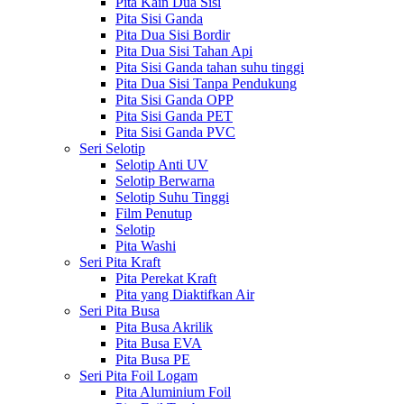
Pita Kain Dua Sisi
Pita Sisi Ganda
Pita Dua Sisi Bordir
Pita Dua Sisi Tahan Api
Pita Sisi Ganda tahan suhu tinggi
Pita Dua Sisi Tanpa Pendukung
Pita Sisi Ganda OPP
Pita Sisi Ganda PET
Pita Sisi Ganda PVC
Seri Selotip
Selotip Anti UV
Selotip Berwarna
Selotip Suhu Tinggi
Film Penutup
Selotip
Pita Washi
Seri Pita Kraft
Pita Perekat Kraft
Pita yang Diaktifkan Air
Seri Pita Busa
Pita Busa Akrilik
Pita Busa EVA
Pita Busa PE
Seri Pita Foil Logam
Pita Aluminium Foil