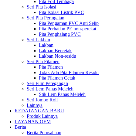
Pita Foil Tembaga
Seri Pita Isolasi
Pita Isolasi Listrik PVC
Seri Pita Peringatan
Pita Pengaman PVC Anti Selip
Pita Perhatian PE non-perekat
Pita Penghalang PVC
Seri Lakban
Lakban
Lakban Bercetak
Lakban Non-residu
Seri Pita Filamen
Pita Filamen
Tidak Ada Pita Filamen Residu
Pita Filamen Cetak
Seri Film Peregangan
Seri Lem Panas Meleleh
Stik Lem Panas Meleleh
Seri Jombo Roll
Lainnya
KEDATANGAN BARU
Produk Lainnya
LAYANAN OEM
Berita
Berita Perusahaan