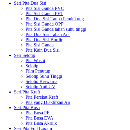
Seri Pita Dua Sisi
Pita Sisi Ganda PVC
Pita Sisi Ganda PET
Pita Dua Sisi Tanpa Pendukung
Pita Sisi Ganda OPP
Pita Sisi Ganda tahan suhu tinggi
Pita Dua Sisi Tahan Api
Pita Dua Sisi Bordir
Pita Sisi Ganda
Pita Kain Dua Sisi
Seri Selotip
Pita Washi
Selotip
Film Penutup
Selotip Suhu Tinggi
Selotip Berwarna
Selotip Anti UV
Seri Pita Kraft
Pita Perekat Kraft
Pita yang Diaktifkan Air
Seri Pita Busa
Pita Busa PE
Pita Busa EVA
Pita Busa Akrilik
Seri Pita Foil Logam