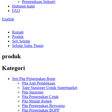
Pengetahuan Industri
Hubungi kami
FAQ
English
Rumah
Produk
Seri Selotip
Selotip Suhu Tinggi
produk
Kategori
Seri Pita Pengepakan Bopp
Pita Anti Pembekuan
Tape Stasioner Untuk Supermarket
Pita Stasioner
Pita Pengepakan Cetak
Pita Mudah Robek
Pita Pengepakan Berwarna
Pita Pengepakan BOPP