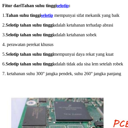
Fitur dari
Tahan suhu tinggi
selotip
:
1.
Tahan suhu tinggi
selotip
mempunyai sifat mekanik yang baik
2.
Selotip tahan suhu tinggi
adalah ketahanan terhadap abrasi
3.
Selotip tahan suhu tinggi
adalah ketahanan sobek
4. perawatan perekat khusus
5.
Selotip tahan suhu tinggi
mempunyai daya rekat yang kuat
6.
Selotip tahan suhu tinggi
adalah
tidak ada sisa lem setelah robek
7. ketahanan suhu 300° jangka pendek, suhu 260° jangka panjang