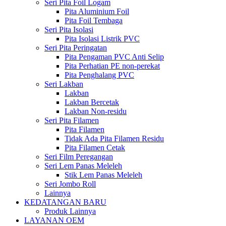
Seri Pita Foil Logam
Pita Aluminium Foil
Pita Foil Tembaga
Seri Pita Isolasi
Pita Isolasi Listrik PVC
Seri Pita Peringatan
Pita Pengaman PVC Anti Selip
Pita Perhatian PE non-perekat
Pita Penghalang PVC
Seri Lakban
Lakban
Lakban Bercetak
Lakban Non-residu
Seri Pita Filamen
Pita Filamen
Tidak Ada Pita Filamen Residu
Pita Filamen Cetak
Seri Film Peregangan
Seri Lem Panas Meleleh
Stik Lem Panas Meleleh
Seri Jombo Roll
Lainnya
KEDATANGAN BARU
Produk Lainnya
LAYANAN OEM