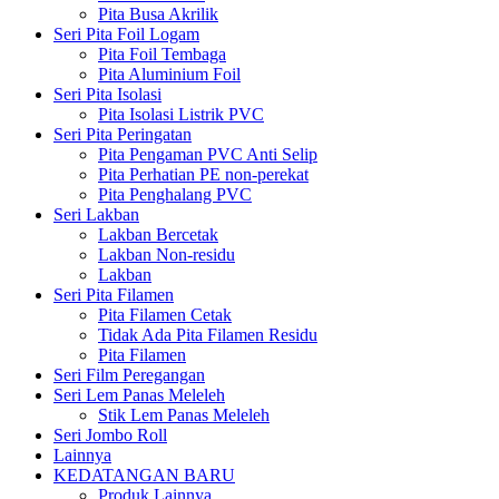
Pita Busa Akrilik
Seri Pita Foil Logam
Pita Foil Tembaga
Pita Aluminium Foil
Seri Pita Isolasi
Pita Isolasi Listrik PVC
Seri Pita Peringatan
Pita Pengaman PVC Anti Selip
Pita Perhatian PE non-perekat
Pita Penghalang PVC
Seri Lakban
Lakban Bercetak
Lakban Non-residu
Lakban
Seri Pita Filamen
Pita Filamen Cetak
Tidak Ada Pita Filamen Residu
Pita Filamen
Seri Film Peregangan
Seri Lem Panas Meleleh
Stik Lem Panas Meleleh
Seri Jombo Roll
Lainnya
KEDATANGAN BARU
Produk Lainnya