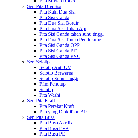
Pita Mudah Robek
Seri Pita Dua Sisi
Pita Kain Dua Sisi
Pita Sisi Ganda
Pita Dua Sisi Bordir
Pita Dua Sisi Tahan Api
Pita Sisi Ganda tahan suhu tinggi
Pita Dua Sisi Tanpa Pendukung
Pita Sisi Ganda OPP
Pita Sisi Ganda PET
Pita Sisi Ganda PVC
Seri Selotip
Selotip Anti UV
Selotip Berwarna
Selotip Suhu Tinggi
Film Penutup
Selotip
Pita Washi
Seri Pita Kraft
Pita Perekat Kraft
Pita yang Diaktifkan Air
Seri Pita Busa
Pita Busa Akrilik
Pita Busa EVA
Pita Busa PE