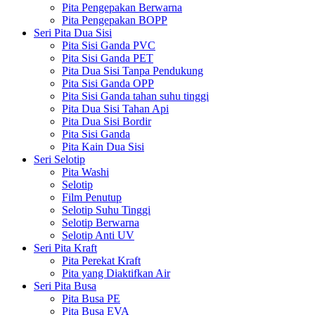
Pita Pengepakan Berwarna
Pita Pengepakan BOPP
Seri Pita Dua Sisi
Pita Sisi Ganda PVC
Pita Sisi Ganda PET
Pita Dua Sisi Tanpa Pendukung
Pita Sisi Ganda OPP
Pita Sisi Ganda tahan suhu tinggi
Pita Dua Sisi Tahan Api
Pita Dua Sisi Bordir
Pita Sisi Ganda
Pita Kain Dua Sisi
Seri Selotip
Pita Washi
Selotip
Film Penutup
Selotip Suhu Tinggi
Selotip Berwarna
Selotip Anti UV
Seri Pita Kraft
Pita Perekat Kraft
Pita yang Diaktifkan Air
Seri Pita Busa
Pita Busa PE
Pita Busa EVA