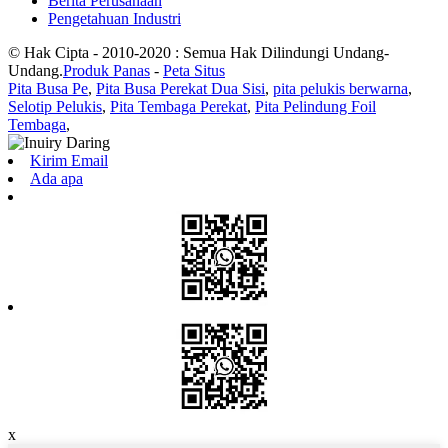
Berita Perusahaan
Pengetahuan Industri
© Hak Cipta - 2010-2020 : Semua Hak Dilindungi Undang-
Undang.
Produk Panas
-
Peta Situs
Pita Busa Pe
,
Pita Busa Perekat Dua Sisi
,
pita pelukis berwarna
,
Selotip Pelukis
,
Pita Tembaga Perekat
,
Pita Pelindung Foil
Tembaga
,
Kirim Email
Ada apa
x