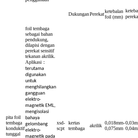
keteba
ketebalan
Dukungan
Perekat
pereka
foil (mm)
foil tembaga
sebagai bahan
pendukung,
dilapisi dengan
perekat sensitif
tekanan akrilik.
Aplikasi
：
terutama
digunakan
untuk
menghilangkan
gangguan
elektro-
magnetik EML,
mengisolasi
pita foil
bahaya
tembaga
xsd-
kertas
0,018mm-
0,03m
gelombang
akrilik
konduktif
scpt
tembaga
0,075mm
0,04
elektro-
tunggal
magnetik pada