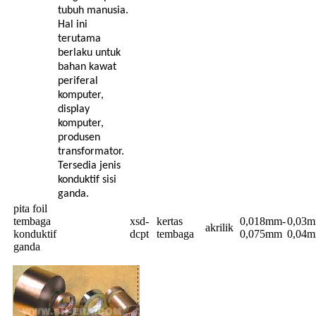
tubuh manusia.
Hal ini
terutama
berlaku untuk
bahan kawat
periferal
komputer,
display
komputer,
produsen
transformator.
Tersedia jenis
konduktif sisi
ganda.
pita foil
tembaga
xsd-
kertas
0,018mm-
0,03m
akrilik
konduktif
dcpt
tembaga
0,075mm
0,04
ganda