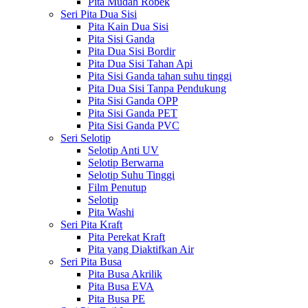
Pita Mudah Robek
Seri Pita Dua Sisi
Pita Kain Dua Sisi
Pita Sisi Ganda
Pita Dua Sisi Bordir
Pita Dua Sisi Tahan Api
Pita Sisi Ganda tahan suhu tinggi
Pita Dua Sisi Tanpa Pendukung
Pita Sisi Ganda OPP
Pita Sisi Ganda PET
Pita Sisi Ganda PVC
Seri Selotip
Selotip Anti UV
Selotip Berwarna
Selotip Suhu Tinggi
Film Penutup
Selotip
Pita Washi
Seri Pita Kraft
Pita Perekat Kraft
Pita yang Diaktifkan Air
Seri Pita Busa
Pita Busa Akrilik
Pita Busa EVA
Pita Busa PE