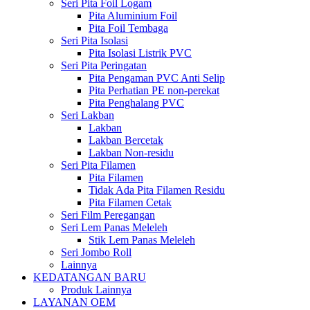
Seri Pita Foil Logam
Pita Aluminium Foil
Pita Foil Tembaga
Seri Pita Isolasi
Pita Isolasi Listrik PVC
Seri Pita Peringatan
Pita Pengaman PVC Anti Selip
Pita Perhatian PE non-perekat
Pita Penghalang PVC
Seri Lakban
Lakban
Lakban Bercetak
Lakban Non-residu
Seri Pita Filamen
Pita Filamen
Tidak Ada Pita Filamen Residu
Pita Filamen Cetak
Seri Film Peregangan
Seri Lem Panas Meleleh
Stik Lem Panas Meleleh
Seri Jombo Roll
Lainnya
KEDATANGAN BARU
Produk Lainnya
LAYANAN OEM