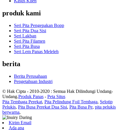
Kasus Klien
produk kami
Seri Pita Pengepakan Bopp
Seri Pita Dua Sisi
Seri Lakban
Seri Pita Filamen
Seri Pita Busa
Seri Lem Panas Meleleh
berita
Berita Perusahaan
Pengetahuan Industri
© Hak Cipta - 2010-2020 : Semua Hak Dilindungi Undang-
Undang.
Produk Panas
-
Peta Situs
Pita Tembaga Perekat
,
Pita Pelindung Foil Tembaga
,
Selotip
Pelukis
,
Pita Busa Perekat Dua Sisi
,
Pita Busa Pe
,
pita pelukis
berwarna
,
Kirim Email
Ada apa