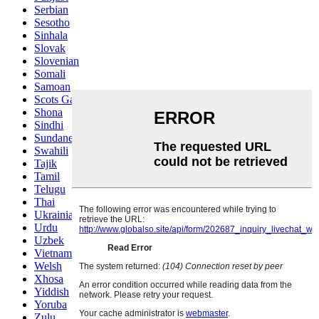
Serbian
Sesotho
Sinhala
Slovak
Slovenian
Somali
Samoan
Scots Gaelic
Shona
Sindhi
Sundanese
Swahili
Tajik
Tamil
Telugu
Thai
Ukrainian
Urdu
Uzbek
Vietnamese
Welsh
Xhosa
Yiddish
Yoruba
Zulu