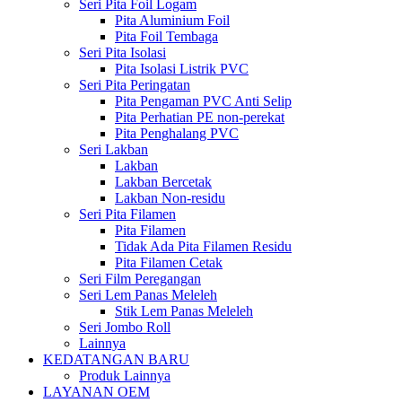
Seri Pita Foil Logam
Pita Aluminium Foil
Pita Foil Tembaga
Seri Pita Isolasi
Pita Isolasi Listrik PVC
Seri Pita Peringatan
Pita Pengaman PVC Anti Selip
Pita Perhatian PE non-perekat
Pita Penghalang PVC
Seri Lakban
Lakban
Lakban Bercetak
Lakban Non-residu
Seri Pita Filamen
Pita Filamen
Tidak Ada Pita Filamen Residu
Pita Filamen Cetak
Seri Film Peregangan
Seri Lem Panas Meleleh
Stik Lem Panas Meleleh
Seri Jombo Roll
Lainnya
KEDATANGAN BARU
Produk Lainnya
LAYANAN OEM