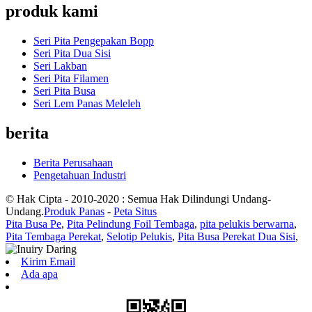
produk kami
Seri Pita Pengepakan Bopp
Seri Pita Dua Sisi
Seri Lakban
Seri Pita Filamen
Seri Pita Busa
Seri Lem Panas Meleleh
berita
Berita Perusahaan
Pengetahuan Industri
© Hak Cipta - 2010-2020 : Semua Hak Dilindungi Undang-
Undang.
Produk Panas
-
Peta Situs
Pita Busa Pe
,
Pita Pelindung Foil Tembaga
,
pita pelukis berwarna
,
Pita Tembaga Perekat
,
Selotip Pelukis
,
Pita Busa Perekat Dua Sisi
,
Kirim Email
Ada apa