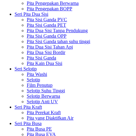
Pita Pengepakan Berwarna
Pita Pengepakan BOPP
Seri Pita Dua Sisi
Pita Sisi Ganda PVC
Pita Sisi Ganda PET
Pita Dua Sisi Tanpa Pendukung
Pita Sisi Ganda OPP
Pita Sisi Ganda tahan suhu tinggi
Pita Dua Sisi Tahan Api
Pita Dua Sisi Bordir
Pita Sisi Ganda
Pita Kain Dua Sisi
Seri Selotip
Pita Washi
Selotip
Film Penutup
Selotip Suhu Tinggi
Selotip Berwarna
Selotip Anti UV
Seri Pita Kraft
Pita Perekat Kraft
Pita yang Diaktifkan Air
Seri Pita Busa
Pita Busa PE
Pita Busa EVA