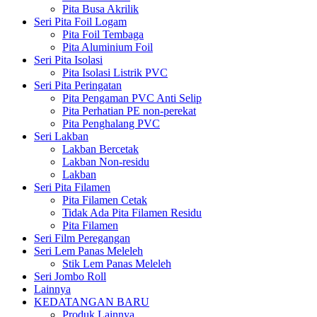
Pita Busa Akrilik
Seri Pita Foil Logam
Pita Foil Tembaga
Pita Aluminium Foil
Seri Pita Isolasi
Pita Isolasi Listrik PVC
Seri Pita Peringatan
Pita Pengaman PVC Anti Selip
Pita Perhatian PE non-perekat
Pita Penghalang PVC
Seri Lakban
Lakban Bercetak
Lakban Non-residu
Lakban
Seri Pita Filamen
Pita Filamen Cetak
Tidak Ada Pita Filamen Residu
Pita Filamen
Seri Film Peregangan
Seri Lem Panas Meleleh
Stik Lem Panas Meleleh
Seri Jombo Roll
Lainnya
KEDATANGAN BARU
Produk Lainnya