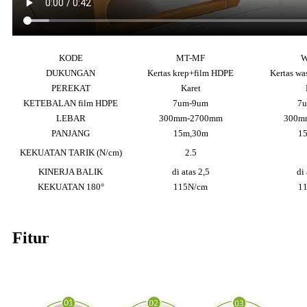
KODE
MT-MF
W
DUKUNGAN
Kertas krep+film HDPE
Kertas wa
PEREKAT
Karet
KETEBALAN film HDPE
7um-9um
7
LEBAR
300mm-2700mm
300m
PANJANG
15m,30m
1
KEKUATAN TARIK (N/cm)
2.5
KINERJA BALIK
di atas 2,5
di 
KEKUATAN 180°
115N/cm
1
Fitur