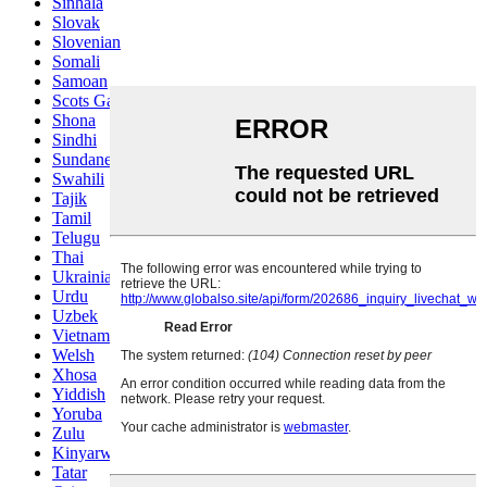
Sinhala
Slovak
Slovenian
Somali
Samoan
Scots Gaelic
Shona
Sindhi
Sundanese
Swahili
Tajik
Tamil
Telugu
Thai
Ukrainian
Urdu
Uzbek
Vietnamese
Welsh
Xhosa
Yiddish
Yoruba
Zulu
Kinyarwanda
Tatar