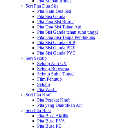
Pita Mudah Robek
Seri Pita Dua Sisi
Pita Kain Dua Sisi
Pita Sisi Ganda
Pita Dua Sisi Bordir
Pita Dua Sisi Tahan Api
Pita Sisi Ganda tahan suhu tinggi
Pita Dua Sisi Tanpa Pendukung
Pita Sisi Ganda OPP
Pita Sisi Ganda PET
Pita Sisi Ganda PVC
Seri Selotip
Selotip Anti UV
Selotip Berwarna
Selotip Suhu Tinggi
Film Penutup
Selotip
Pita Washi
Seri Pita Kraft
Pita Perekat Kraft
Pita yang Diaktifkan Air
Seri Pita Busa
Pita Busa Akrilik
Pita Busa EVA
Pita Busa PE