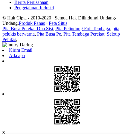
Berita Perusahaan
Pengetahuan Industri
© Hak Cipta - 2010-2020 : Semua Hak Dilindungi Undang-
Undang.
Produk Panas
-
Peta Situs
Pita Busa Perekat Dua Sisi
,
Pita Pelindung Foil Tembaga
,
pita
pelukis berwarna
,
Pita Busa Pe
,
Pita Tembaga Perekat
,
Selotip
Pelukis
,
Kirim Email
Ada apa
x