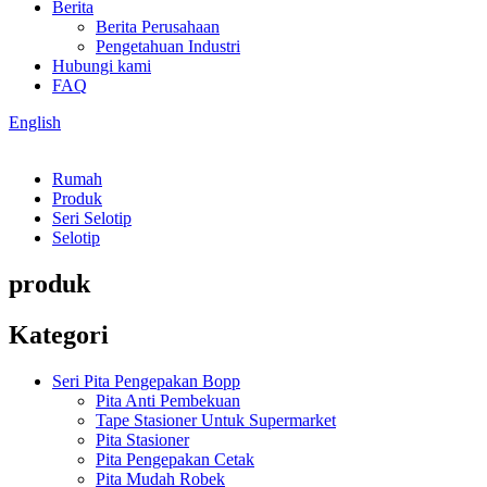
Berita
Berita Perusahaan
Pengetahuan Industri
Hubungi kami
FAQ
English
Rumah
Produk
Seri Selotip
Selotip
produk
Kategori
Seri Pita Pengepakan Bopp
Pita Anti Pembekuan
Tape Stasioner Untuk Supermarket
Pita Stasioner
Pita Pengepakan Cetak
Pita Mudah Robek