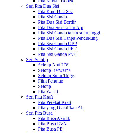
Pita Mudah Robek
Seri Pita Dua Sisi
Pita Kain Dua Sisi
Pita Sisi Ganda
Pita Dua Sisi Bordir
Pita Dua Sisi Tahan Api
Pita Sisi Ganda tahan suhu tinggi
Pita Dua Sisi Tanpa Pendukung
Pita Sisi Ganda OPP
Pita Sisi Ganda PET
Pita Sisi Ganda PVC
Seri Selotip
Selotip Anti UV
Selotip Berwarna
Selotip Suhu Tinggi
Film Penutup
Selotip
Pita Washi
Seri Pita Kraft
Pita Perekat Kraft
Pita yang Diaktifkan Air
Seri Pita Busa
Pita Busa Akrilik
Pita Busa EVA
Pita Busa PE