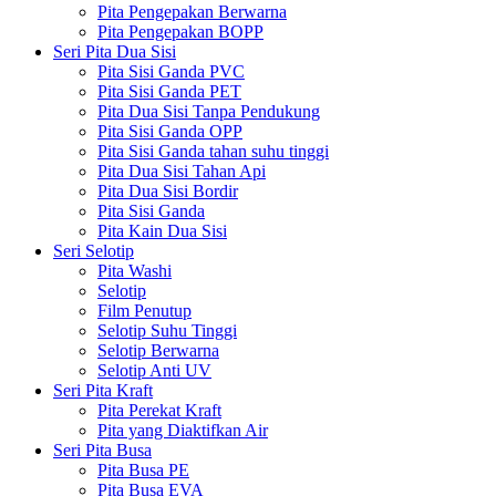
Pita Pengepakan Berwarna
Pita Pengepakan BOPP
Seri Pita Dua Sisi
Pita Sisi Ganda PVC
Pita Sisi Ganda PET
Pita Dua Sisi Tanpa Pendukung
Pita Sisi Ganda OPP
Pita Sisi Ganda tahan suhu tinggi
Pita Dua Sisi Tahan Api
Pita Dua Sisi Bordir
Pita Sisi Ganda
Pita Kain Dua Sisi
Seri Selotip
Pita Washi
Selotip
Film Penutup
Selotip Suhu Tinggi
Selotip Berwarna
Selotip Anti UV
Seri Pita Kraft
Pita Perekat Kraft
Pita yang Diaktifkan Air
Seri Pita Busa
Pita Busa PE
Pita Busa EVA