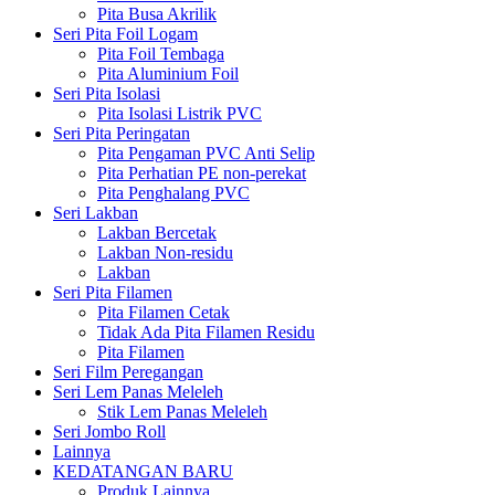
Pita Busa Akrilik
Seri Pita Foil Logam
Pita Foil Tembaga
Pita Aluminium Foil
Seri Pita Isolasi
Pita Isolasi Listrik PVC
Seri Pita Peringatan
Pita Pengaman PVC Anti Selip
Pita Perhatian PE non-perekat
Pita Penghalang PVC
Seri Lakban
Lakban Bercetak
Lakban Non-residu
Lakban
Seri Pita Filamen
Pita Filamen Cetak
Tidak Ada Pita Filamen Residu
Pita Filamen
Seri Film Peregangan
Seri Lem Panas Meleleh
Stik Lem Panas Meleleh
Seri Jombo Roll
Lainnya
KEDATANGAN BARU
Produk Lainnya