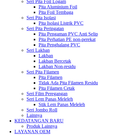
Seri Pita Foil Logam
Pita Aluminium Foil
Pita Foil Tembaga
Seri Pita Isolasi
Pita Isolasi Listrik PVC
Seri Pita Peringatan
Pita Pengaman PVC Anti Selip
Pita Perhatian PE non-perekat
Pita Penghalang PVC
Seri Lakban
Lakban
Lakban Bercetak
Lakban Non-residu
Seri Pita Filamen
Pita Filamen
Tidak Ada Pita Filamen Residu
Pita Filamen Cetak
Seri Film Peregangan
Seri Lem Panas Meleleh
Stik Lem Panas Meleleh
Seri Jombo Roll
Lainnya
KEDATANGAN BARU
Produk Lainnya
LAYANAN OEM